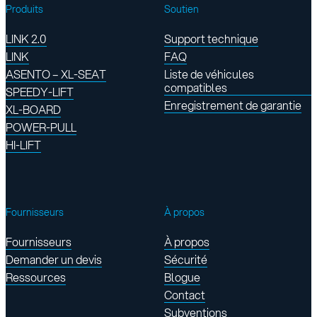
Produits
Soutien
LINK 2.0
Support technique
LINK
FAQ
ASENTO – XL-SEAT
Liste de véhicules
compatibles
SPEEDY-LIFT
Enregistrement de garantie
XL-BOARD
POWER-PULL
HI-LIFT
Fournisseurs
À propos
Fournisseurs
À propos
Demander un devis
Sécurité
Ressources
Blogue
Contact
Subventions